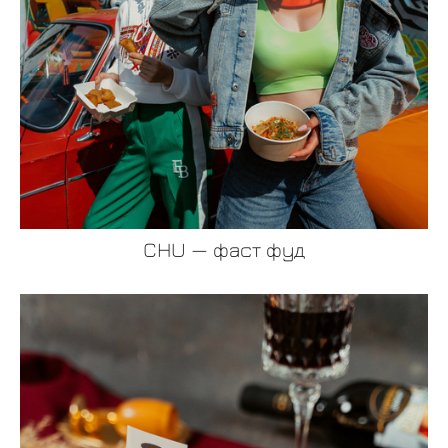
CHU — фаст фуд